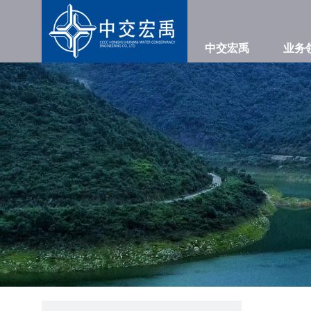
中交宏禹
业务