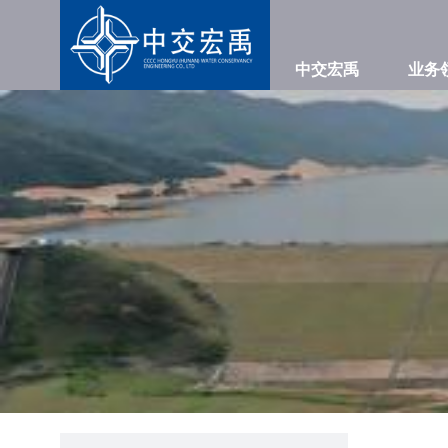
中交宏禹
业务