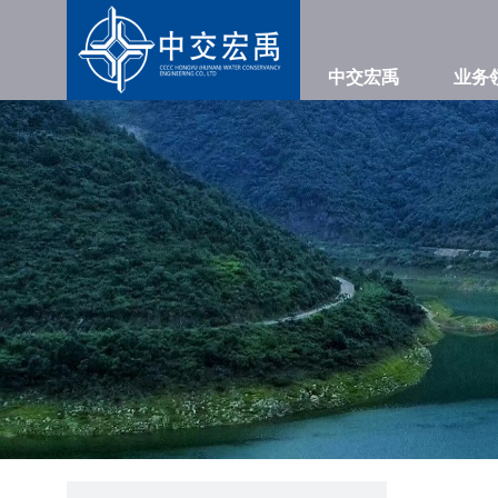
中交宏禹
业务