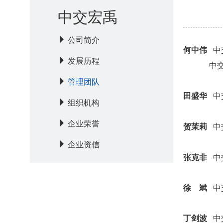
中交宏禹
公司简介
何中伟
中
发展历程
中交
管理团队
田盛华
中
组织机构
企业荣誉
贺茉莉
中
企业资信
张克非
中
徐 斌
中
丁剑波
中